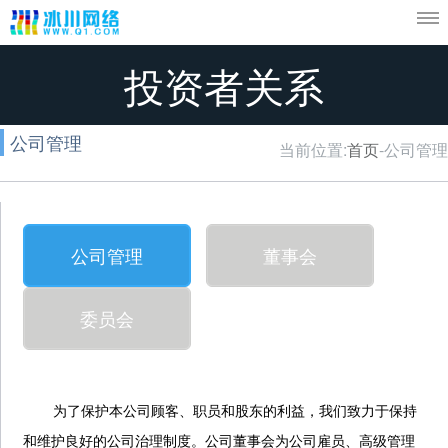
投资者关系
公司管理
当前位置:
首页
-公司管理
热门游戏
冰川通行证
账号
远征2手游
账号管理
手机
龙武手游
修改密码
冰川
公司管理
董事会
远征手游
家长监控系统
手势
委员会
鬼谷无双
VIP入口
绑定
不败传说
冰川推广员
邮箱
远征
超级
为了保护本公司顾客、职员和股东的利益，我们致力于保持
和维护良好的公司治理制度。公司董事会为公司雇员、高级管理
龙武